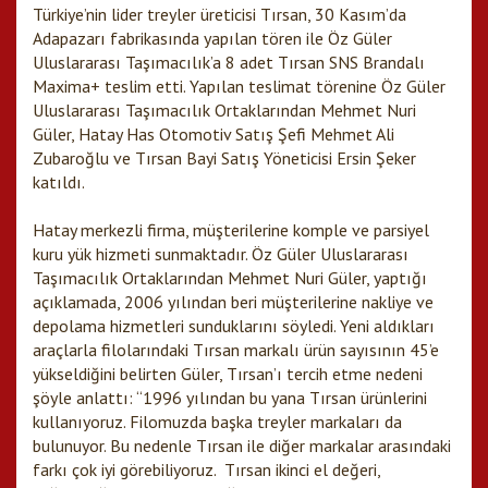
Türkiye’nin lider treyler üreticisi Tırsan, 30 Kasım’da
Adapazarı fabrikasında yapılan tören ile Öz Güler
Uluslararası Taşımacılık’a 8 adet Tırsan SNS Brandalı
Maxima+ teslim etti. Yapılan teslimat törenine Öz Güler
Uluslararası Taşımacılık Ortaklarından Mehmet Nuri
Güler, Hatay Has Otomotiv Satış Şefi Mehmet Ali
Zubaroğlu ve Tırsan Bayi Satış Yöneticisi Ersin Şeker
katıldı.
Hatay merkezli firma, müşterilerine komple ve parsiyel
kuru yük hizmeti sunmaktadır. Öz Güler Uluslararası
Taşımacılık Ortaklarından Mehmet Nuri Güler, yaptığı
açıklamada, 2006 yılından beri müşterilerine nakliye ve
depolama hizmetleri sunduklarını söyledi. Yeni aldıkları
araçlarla filolarındaki Tırsan markalı ürün sayısının 45’e
yükseldiğini belirten Güler, Tırsan’ı tercih etme nedeni
şöyle anlattı: “1996 yılından bu yana Tırsan ürünlerini
kullanıyoruz. Filomuzda başka treyler markaları da
bulunuyor. Bu nedenle Tırsan ile diğer markalar arasındaki
farkı çok iyi görebiliyoruz. Tırsan ikinci el değeri,