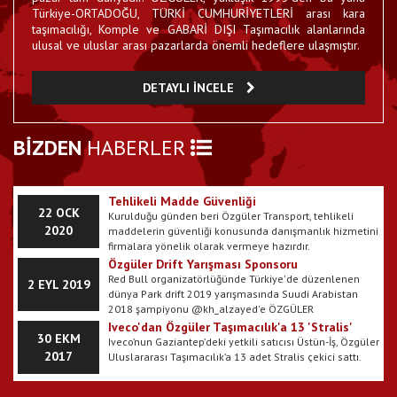
Özgüler E-Fatura Kullanmaya Başladı
Türkiye-ORTADOĞU, TÜRKİ CUMHURİYETLERİ arası kara
Firmamız E-Fatura dönemine geçmiştir.
taşımacılığı, Komple ve GABARİ DIŞI Taşımacılık alanlarında
23 EYL 2017
ulusal ve uluslar arası pazarlarda önemli hedeflere ulaşmıştır.
Galeri Bölümümüz Güncellenmiştir
DETAYLI İNCELE
Araçlarımıza ait resimler web sitemize yüklenmiştir.
22 EYL 2017
Corona virüsü belirtileri nasıl anlaşılır? Corona
BİZDEN
HABERLER
11 MAR
virüsü korunma yöntemleri nelerdir?
Avrupa, Asya, Amerika, Avustralya kıtalarında hemen
2020
her ülkede görülen Corona virüsü belirtileri ile pek çok
kişinin gündeminde yer alıyor. Korunma yöntemleri
temel anlamda temizlikten geçen Corona virüsü için
Tehlikeli Madde Güvenliği
22 OCK
maske kullanımı yaygın öneriler arasında yer alıyor.
Kurulduğu günden beri Özgüler Transport, tehlikeli
Corona virüsü taşıyan bir kişinin aksırması ya dan
2020
maddelerin güvenliği konusunda danışmanlık hizmetini
öksürmesi sonucu ortaya saçılan zerrecikler, hastalığın
firmalara yönelik olarak vermeye hazırdır.
geçişine neden olabilmektedir. Virüsün el yordamıyla
Özgüler Drift Yarışması Sponsoru
geçmesi ve sonrasında virüs bulaşan elin ağza ya da
Red Bull organizatörlüğünde Türkiye'de düzenlenen
2 EYL 2019
yüze götürülmesi de yayılmasını kolaylaştırıyor. Peki,
dünya Park drift 2019 yarışmasında Suudi Arabistan
Corona virüsü belirtileri nasıl anlaşılır? İşte, uzmanların
2018 şampiyonu @kh_alzayed'e ÖZGÜLER
konuyla ilgili yapmış olduğu değerlendirmeler ve
sponsorluğunda göstermiş olduğu performanstan
Iveco'dan Özgüler Taşımacılık'a 13 'Stralis'
Corona virüsü hakkında bilinmesi gereken tüm detaylar
30 EKM
dolayı tebrik ediyoruz.
Iveco’nun Gaziantep’deki yetkili satıcısı Üstün-İş, Özgüler
2017
Uluslararası Taşımacılık’a 13 adet Stralis çekici sattı.
Özgüler Tırsan ile Sağlamlığa Yatırım Yaptı