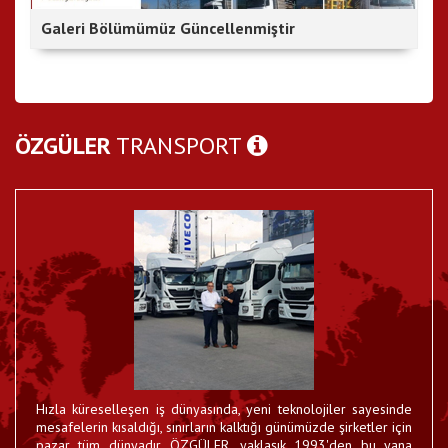
Galeri Bölümümüz Güncellenmiştir
ÖZGÜLER
TRANSPORT
Hatay RoRo Kuruldu
Hızla küreselleşen iş dünyasında, yeni teknolojiler sayesinde
Hataylı 55 uluslararası karayolu eşya taşımacısı firma
23 EYL 2017
bir araya gelerek kurduğu Hatay RoRo firması...
mesafelerin kısaldığı, sınırların kalktığı günümüzde şirketler için
pazar tüm dünyadır. ÖZGÜLER, yaklaşık 1993'den bu yana