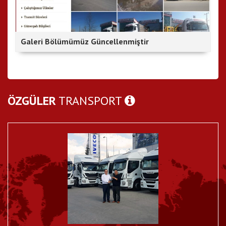
Galeri Bölümümüz Güncellenmiştir
ÖZGÜLER
TRANSPORT
Hatay RoRo Kuruldu