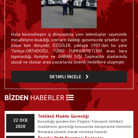
Hatay RoRo Kuruldu
Hızla küreselleşen iş dünyasında, yeni teknolojiler sayesinde
Hataylı 55 uluslararası karayolu eşya taşımacısı firma
23 EYL 2017
bir araya gelerek kurduğu Hatay RoRo firması...
mesafelerin kısaldığı, sınırların kalktığı günümüzde şirketler için
pazar tüm dünyadır. ÖZGÜLER, yaklaşık 1993'den bu yana
Özgüler E-Fatura Kullanmaya Başladı
Türkiye-ORTADOĞU, TÜRKİ CUMHURİYETLERİ arası kara
Firmamız E-Fatura dönemine geçmiştir.
taşımacılığı, Komple ve GABARİ DIŞI Taşımacılık alanlarında
23 EYL 2017
ulusal ve uluslar arası pazarlarda önemli hedeflere ulaşmıştır.
Galeri Bölümümüz Güncellenmiştir
DETAYLI İNCELE
Araçlarımıza ait resimler web sitemize yüklenmiştir.
22 EYL 2017
Corona virüsü belirtileri nasıl anlaşılır? Corona
BİZDEN
HABERLER
11 MAR
virüsü korunma yöntemleri nelerdir?
Avrupa, Asya, Amerika, Avustralya kıtalarında hemen
2020
her ülkede görülen Corona virüsü belirtileri ile pek çok
kişinin gündeminde yer alıyor. Korunma yöntemleri
temel anlamda temizlikten geçen Corona virüsü için
Tehlikeli Madde Güvenliği
22 OCK
maske kullanımı yaygın öneriler arasında yer alıyor.
Kurulduğu günden beri Özgüler Transport, tehlikeli
Corona virüsü taşıyan bir kişinin aksırması ya dan
2020
maddelerin güvenliği konusunda danışmanlık hizmetini
öksürmesi sonucu ortaya saçılan zerrecikler, hastalığın
firmalara yönelik olarak vermeye hazırdır.
geçişine neden olabilmektedir. Virüsün el yordamıyla