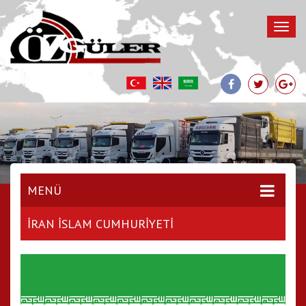
MENÜ
İRAN İSLAM CUMHURİYETİ