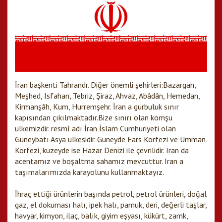
İran başkenti Tahrandr. Diğer önemli şehirleri:Bazargan,
Meşhed, Isfahan, Tebriz, Şiraz, Ahvaz, Abâdân, Hemedan,
Kirmanşâh, Kum, Hurremşehr. İran a gurbuluk sınır
kapısından çıkılmaktadır.Bize sınırı olan komşu
ulkemizdir. resmî adı İran İslam Cumhuriyeti olan
Güneybatı Asya ulkesidir. Güneyde Fars Körfezi ve Umman
Körfezi, kuzeyde ise Hazar Denizi ile çevrilidir. Iran da
acentamız ve boşaltma sahamız mevcuttur. Iran a
taşımalarımızda karayolunu kullanmaktayız.
​İhraç ettiği ürünlerin başında petrol, petrol ürünleri, doğal
gaz, el dokuması halı, ipek halı, pamuk, deri, değerli taşlar,
havyar, kimyon, ilaç, balık, giyim eşyası, kükürt, zamk,