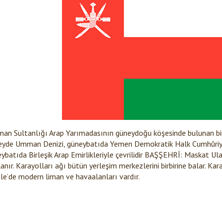
an Sultanlığı Arap Yarımadasının güneydoğu köşesinde bulunan b
yde Umman Denizi, güneybatıda Yemen Demokratik Halk Cumhûriyeti
ybatıda Birleşik Arap Emirlikleriyle çevrilidir BAŞŞEHRİ: Maskat Ul
anır. Karayolları ağı bütün yerleşim merkezlerini birbirine balar. K
le’de modern liman ve havaalanları vardır.