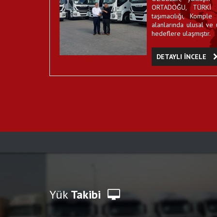
ORTADOĞU, TÜRKİ C
taşımacılığı, Kompl
alanlarında ulusal ve 
hedeflere ulaşmıştır.
DETAYLI İNCELE
Yük
Takibi